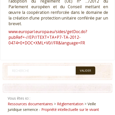
l’adoption du règlement (UE) n° …/2012 du
Parlement européen et du Conseil mettant en
œuvre la coopération renforcée dans le domaine de
la création d’une protection unitaire conférée par un
brevet.
www.europarl.europa.eu/sides/getDoc.do?
pubRef=-//EP//TEXT+TA+P7-TA-2012-
0474+0+DOC+XML+V0//FR&language=FR
Vous êtes ici :
Ressources documentaires
>
Réglementation
> Veille
juridique semence -
Propriété intellectuelle sur le vivant