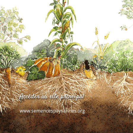
Accéder au site principal
www.semencespaysannes.org