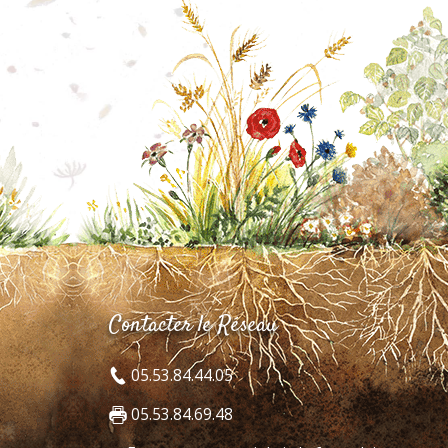
Contacter le Réseau
05.53.84.44.05
05.53.84.69.48