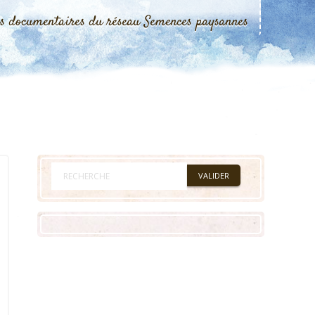
es documentaires du réseau Semences paysannes