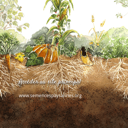
Accéder au site principal
www.semencespaysannes.org