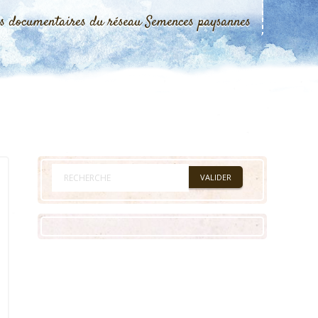
es documentaires du réseau Semences paysannes